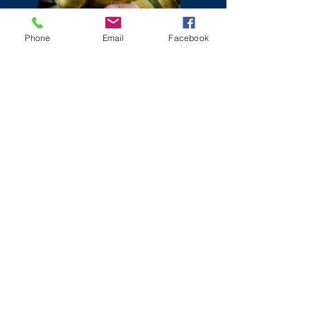
Phone
Email
Facebook
CONTACT
Au Pair Africa Agency
To the Church of Peace 7
51491 Overath
​ ​
Phone:
+49 151 2127 9316
post@au-pair-afrika.de
Impressum
Datenschutz
_cc781905-
5cde-3194 -bb3b-136bad5cf58d_
© 2022 Ndaindila Taubitz-Junias